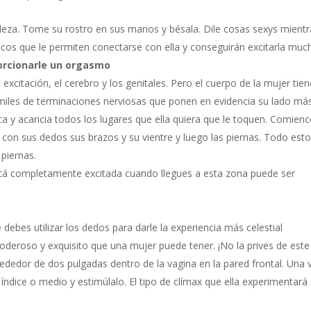
leza. Tome su rostro en sus manos y bésala. Dile cosas sexys mientr
cos que le permiten conectarse con ella y conseguirán excitarla muc
porcionarle un orgasmo
xcitación, el cerebro y los genitales. Pero el cuerpo de la mujer tien
miles de terminaciones nerviosas que ponen en evidencia su lado má
a y acaricia todos los lugares que ella quiera que le toquen. Comienc
 con sus dedos sus brazos y su vientre y luego las piernas. Todo est
 piernas.
 está completamente excitada cuando llegues a esta zona puede ser
 debes utilizar los dedos para darle la experiencia más celestial
poderoso y exquisito que una mujer puede tener. ¡No la prives de este
ededor de dos pulgadas dentro de la vagina en la pared frontal. Una 
ndice o medio y estimúlalo. El tipo de clímax que ella experimentará