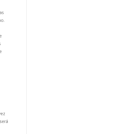
as
ho.
e
s
e
o
vez
 será