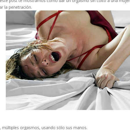
En este post te mostramos como dar un orgasmo sin coito a una mujer
r la penetración.
o
s, múltiples orgasmos, usando sólo sus manos.