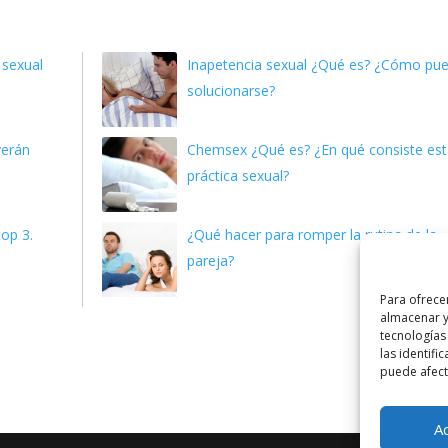
 sexual
Inapetencia sexual ¿Qué es? ¿Cómo pu
solucionarse?
verán
Chemsex ¿Qué es? ¿En qué consiste es
práctica sexual?
op 3.
¿Qué hacer para romper la rutina de la
pareja?
Para ofrece
almacenar y
tecnologías
las identifi
puede afecta
A