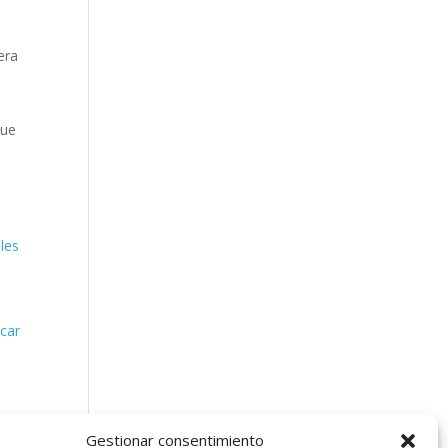
era
que
les
icar
Gestionar consentimiento