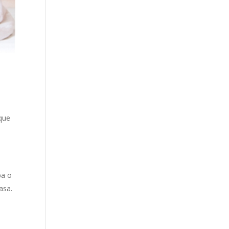
 que
ba o
asa.