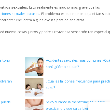
uentros sexuales:
Esto realmente es mucho más grave que las
aciones sexuales escasas
. El problema es que no nos deja ni tan siqui
 “caliente” encuentra alguna excusa para dejarla atrás.
aced nuevas cosas juntos y podréis revivir esa sensación tan especial 
a tono
Accidentes sexuales más comunes ¿Cuá
son? ¿Cómo se dan?
volverán
¿Cuál es la idónea frecuencia para pract
sexo?
s puede
Sexo durante la menstruación. Cómo
practicarlo y que salga bien